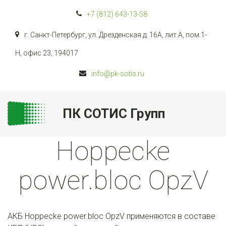
+7 (812)
643-13-58
г. Санкт-Петербург
,
ул. Дрезденская д. 16А, лит.А, пом.1-
Н, офис 23
,
194017
info@pk-sotis.ru
ПК СОТИС Групп
Hoppecke
power.bloc OpzV
АКБ Hoppecke power.bloc OpzV применяются в составе 