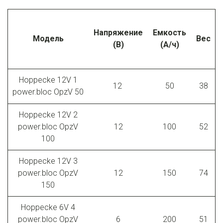
Напряжение
Емкость
Модель
Вес
(В)
(А/ч)
Hoppecke 12V 1
12
50
38
power.bloc OpzV 50
Hoppecke 12V 2
power.bloc OpzV
12
100
52
100
Hoppecke 12V 3
power.bloc OpzV
12
150
74
150
Hoppecke 6V 4
power.bloc OpzV
6
200
51