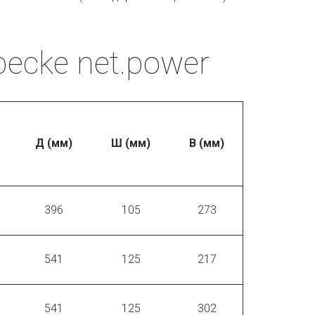
ecke net.power
Д (мм)
Ш (мм)
В (мм)
396
105
273
8
541
125
217
9
541
125
302