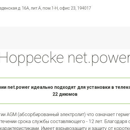
зденская д. 16А, лит.А, пом.1-Н, офис 23
,
194017
Hoppecke net.powe
ии net.power идеально подходят для установки в телек
22 диюмов
гии AGM (абсорбированный электролит) что означает гермет
 течении срока службы составляющего - 12 лет. Благодаря 
арактеристиками. Имеет взрывозащиту и защиту от коротко